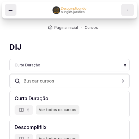
Ir para o conteúdo principal
Página inicial
Cursos
DIJ
Categorias de Cursos
Buscar cursos
Buscar cu
ocos
Curta Duração
Ver todos os cursos
5
Descomplifilx
Ver todos os cursos
3